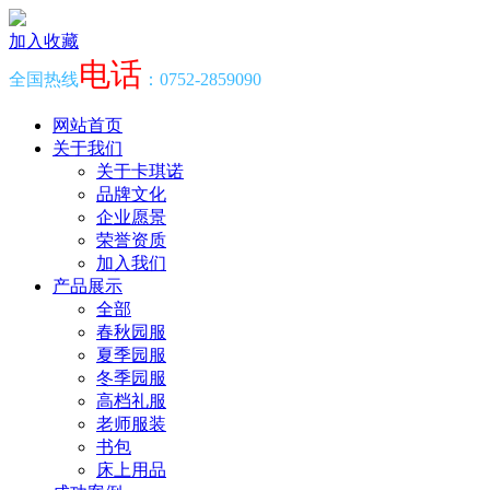
加入收藏
电话
全国热线
：0752-2859090
网站首页
关于我们
关于卡琪诺
品牌文化
企业愿景
荣誉资质
加入我们
产品展示
全部
春秋园服
夏季园服
冬季园服
高档礼服
老师服装
书包
床上用品