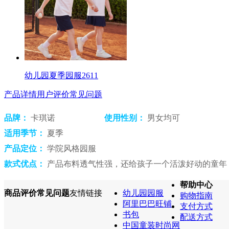
幼儿园夏季园服2611
产品详情
用户评价
常见问题
品牌：
卡琪诺
使用性别：
男女均可
适用季节：
夏季
产品定位：
学院风格园服
款式优点：
产品布料透气性强，还给孩子一个活泼好动的童年
帮助中心
商品评价
常见问题
友情链接
幼儿园园服
购物指南
阿里巴巴旺铺
支付方式
书包
配送方式
中国童装时尚网