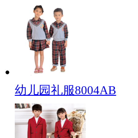
幼儿园礼服8004AB