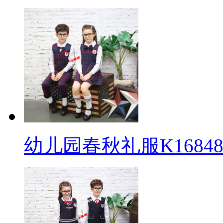
幼儿园春秋礼服K16848