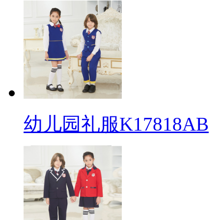
幼儿园礼服K17818AB