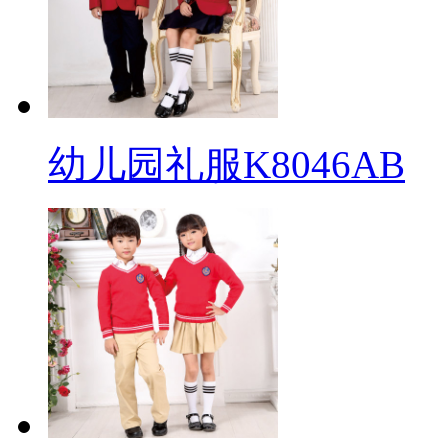
幼儿园礼服K8046AB