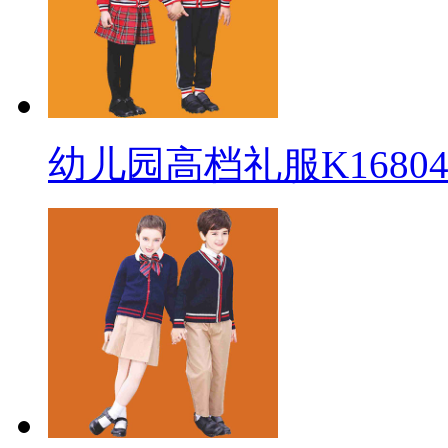
幼儿园高档礼服K16804