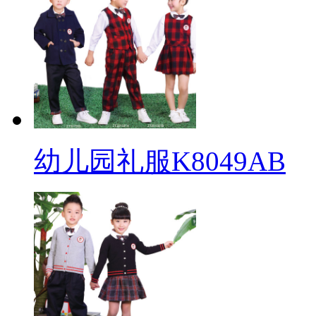
幼儿园礼服K8049AB