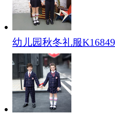
幼儿园秋冬礼服K16849