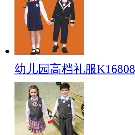
幼儿园高档礼服K16808