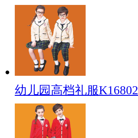
幼儿园高档礼服K16802