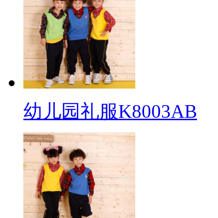
幼儿园礼服K8003AB