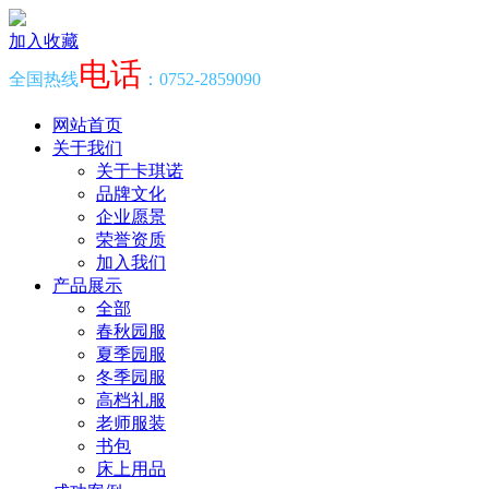
加入收藏
电话
全国热线
：0752-2859090
网站首页
关于我们
关于卡琪诺
品牌文化
企业愿景
荣誉资质
加入我们
产品展示
全部
春秋园服
夏季园服
冬季园服
高档礼服
老师服装
书包
床上用品