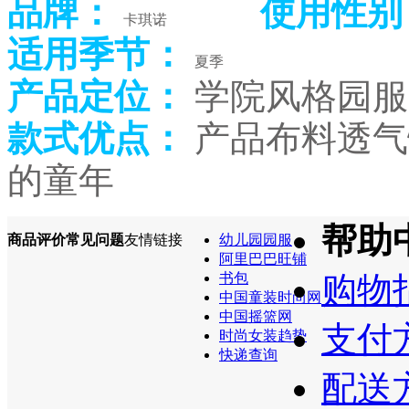
品牌：
使用性别
卡琪诺
适用季节：
夏季
产品定位：
学院风格园服
款式优点：
产品布料透气
的童年
帮助
商品评价
常见问题
友情链接
幼儿园园服
阿里巴巴旺铺
书包
购物
中国童装时尚网
中国摇篮网
支付
时尚女装趋势
快递查询
配送