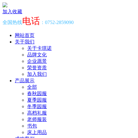
加入收藏
电话
全国热线
：0752-2859090
网站首页
关于我们
关于卡琪诺
品牌文化
企业愿景
荣誉资质
加入我们
产品展示
全部
春秋园服
夏季园服
冬季园服
高档礼服
老师服装
书包
床上用品