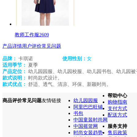
教师工作服2609
产品详情
用户评价
常见问题
品牌：
卡琪诺
使用性别：
女
适用季节：
夏季
产品定位：
幼儿园园服、幼儿园校服、幼儿园书包、幼儿园被
款式说明：
时尚款式设计。
款式优点：
舒适、透气、清凉、环保、新颖时尚。
帮助中心
商品评价
常见问题
友情链接
幼儿园园服
购物指南
阿里巴巴旺铺
支付方式
书包
配送方式
中国童装时尚网
中国摇篮网
服务支持
时尚女装趋势
售后政策